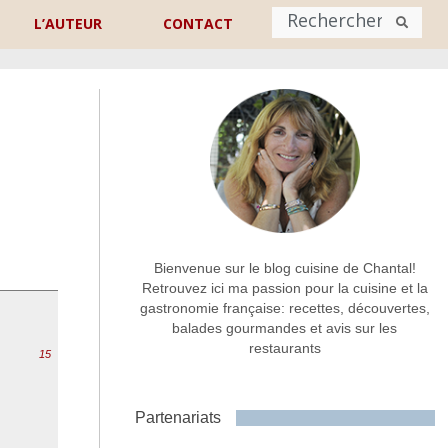
L’AUTEUR
CONTACT
Nom
*
rénom
Nom
Adresse de contact
*
Bienvenue sur le blog cuisine de Chantal!
Retrouvez ici ma passion pour la cuisine et la
gastronomie française: recettes, découvertes,
Commentaire ou message
*
balades gourmandes et avis sur les
restaurants
15
Partenariats