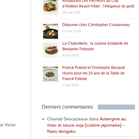
Restaurant Les Pêcheurs au Cap
d’Antibes Beach Hôtel : l’élégance du goût
26 mai 2026
Déjeuner chez Christopher Coutanceau
14 mai 2026
La Chabotterie : la cuisine éclatante de
Benjamin Patissier
8 mai 2026
Franck Putelat et Christophe Bacquié
réunis pour les 20 ans de la Table de
Franck Putelat
3 mai 2026
Derniers commentaires
Chantal Descazeaux
dans
Aubergine au
é Victor
miso et sauce soja [cuisine japonaise] –
Nasu dengaku