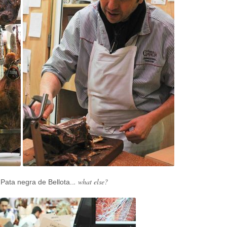
. what else?
 Pata negra de Bellota..