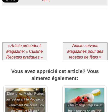
Pin It
« Article précédent:
Article suivant:
Magazine: « Cuisine
Magazines pour des
Recettes pratiques »
recettes de fêtes »
Vous avez apprécié cet article? Vous
aimerez également:
Dîner chez Michel Portos
au restaurant le Poulpe, et
Evénement Welcome Box
Blanc-manger réglisse et
du Gault et Millau à
fruits rouges selon une