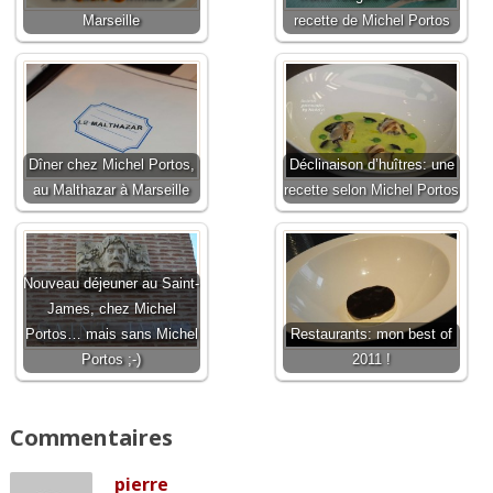
Marseille
recette de Michel Portos
Dîner chez Michel Portos,
Déclinaison d’huîtres: une
au Malthazar à Marseille
recette selon Michel Portos
Nouveau déjeuner au Saint-
James, chez Michel
Portos… mais sans Michel
Restaurants: mon best of
Portos ;-)
2011 !
Commentaires
pierre