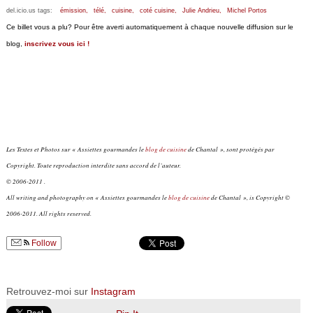
del.icio.us tags:
émission,
télé,
cuisine,
coté cuisine,
Julie Andrieu,
Michel Portos
Ce billet vous a plu? Pour être averti automatiquement à chaque nouvelle diffusion sur le
blog,
inscrivez vous ici !
Les Textes et Photos sur « Assiettes gourmandes le
blog de cuisine
de Chantal », sont protégés par
Copyright. Toute reproduction interdite sans accord de l’auteur.
© 2006-2011 .
All writing and photography on « Assiettes gourmandes le
blog de cuisine
de Chantal », is Copyright ©
2006-2011. All rights reserved.
Follow
Retrouvez-moi sur
Instagram