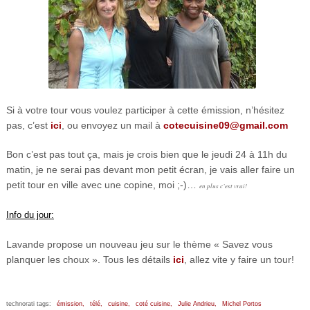
Si à votre tour vous voulez participer à cette émission, n’hésitez
pas, c’est
ici
, ou envoyez un mail à
cotecuisine09@gmail.com
Bon c’est pas tout ça, mais je crois bien que le jeudi 24 à 11h du
matin, je ne serai pas devant mon petit écran, je vais aller faire un
petit tour en ville avec une copine, moi ;-)…
en plus c’est vrai!
Info du jour:
Lavande propose un nouveau jeu sur le thème « Savez vous
planquer les choux ». Tous les détails
ici
, allez vite y faire un tour!
technorati tags:
émission,
télé,
cuisine,
coté cuisine,
Julie Andrieu,
Michel Portos