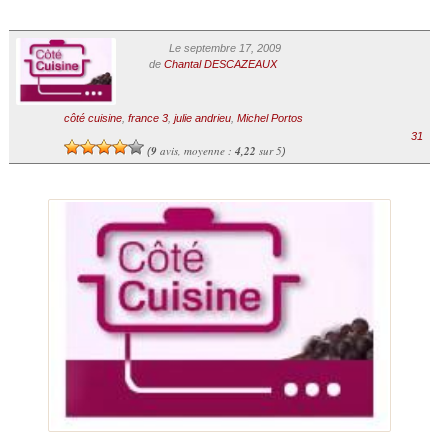
Le septembre 17, 2009
de
Chantal DESCAZEAUX
côté cuisine
,
france 3
,
julie andrieu
,
Michel Portos
31
9
avis, moyenne :
4,22
sur 5
(
)