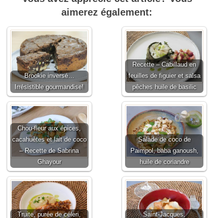
aimerez également:
Recette – Cabillaud en
Brookie inversé…
feuilles de figuier et salsa
Irrésistible gourmandise!
pêches huile de basilic
Chou-fleur aux épices,
cacahuètes et lait de coco
Salade de coco de
– Recette de Sabrina
Paimpol, baba ganoush,
Ghayour
huile de coriandre
Truite, purée de céleri,
Saint-Jacques,