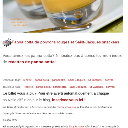
Panna cotta de poivrons rouges et Saint-Jacques snackées
Vous aimez les panna cotta? N’hésitez pas à consultez mon index
de
recettes de panna cotta
!
technorati tags:
recette,
panna cotta,
pannacotta,
Saint-Jacques,
St-Jacques,
poivron
del.icio.us tags:
recette,
panna cotta,
pannacotta,
Saint-Jacques,
St-Jacques,
poivron
Ce billet vous a plu? Pour être averti automatiquement à chaque
nouvelle diffusion sur le blog,
inscrivez vous ici !
Les Textes et Photos sur « Assiettes gourmandes le
blog de cuisine
de Chantal », sont protégés par
Copyright. Toute reproduction interdite sans accord de l’auteur.
© 2006-2011 .
All writing and photography on « Assiettes gourmandes le
blog de cuisine
de Chantal », is Copyright ©