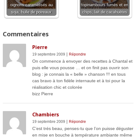
oignons caramélisés au
topinambours fumés et en
soja, huile de poireaux
chips, lait de cacahuètes
Commentaires
Pierre
|
19 septembre 2009
Répondre
On commence à envoyer des recettes à Chantal et
puis elle vous pousse … et on finit pas ouvrir son
blog : je connais la « belle » chanson !!! en tous
cas bravo à ton fidèle internaute et à toi pour la
réalisation chic et colorée
bizz Pierre
Chambiers
|
19 septembre 2009
Répondre
C’est trés beau, penses-tu que l’on puisse déguster
en mise en bouche à température ambiante même