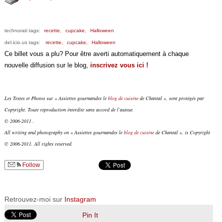
technorati tags:
recette,
cupcake,
Halloween
del.icio.us tags:
recette,
cupcake,
Halloween
Ce billet vous a plu? Pour être averti automatiquement à chaque
nouvelle diffusion sur le blog,
inscrivez vous ici !
Les Textes et Photos sur « Assiettes gourmandes le
blog de cuisine
de Chantal », sont protégés par
Copyright. Toute reproduction interdite sans accord de l’auteur.
© 2006-2011 .
All writing and photography on « Assiettes gourmandes le
blog de cuisine
de Chantal », is Copyright
© 2006-2011. All rights reserved.
Follow
Retrouvez-moi sur
Instagram
Pin It