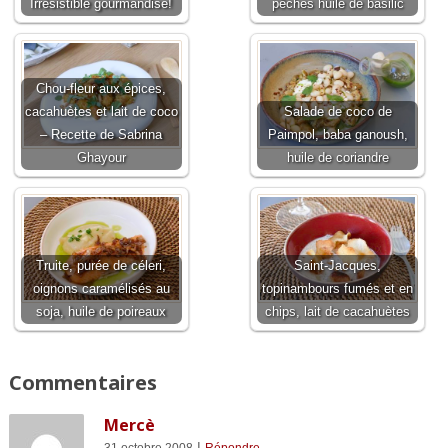
Irrésistible gourmandise!
pêches huile de basilic
Chou-fleur aux épices,
cacahuètes et lait de coco
Salade de coco de
– Recette de Sabrina
Paimpol, baba ganoush,
Ghayour
huile de coriandre
Truite, purée de céleri,
Saint-Jacques,
oignons caramélisés au
topinambours fumés et en
soja, huile de poireaux
chips, lait de cacahuètes
Commentaires
Mercè
|
31 octobre 2008
Répondre