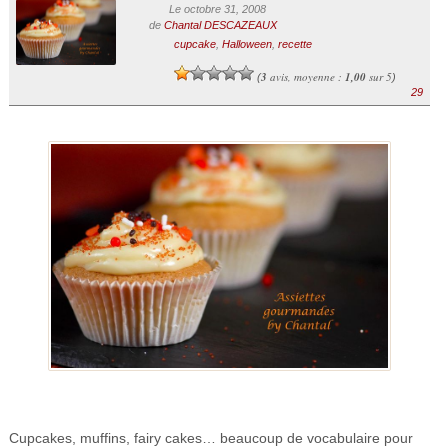
Le octobre 31, 2008
de
Chantal DESCAZEAUX
cupcake
,
Halloween
,
recette
3
avis, moyenne :
1,00
sur 5
(
)
29
Cupcakes, muffins, fairy cakes… beaucoup de vocabulaire pour