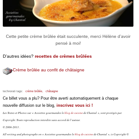
Cette petite crème brûlée était succulente, merci Hélène d’avoir
pensé à moi!
D’autres idées?
recettes de crèmes brûlées
Crème brûlée au confit de châtaigne
technorati tags:
crème brûlée,
châtaigne
Ce billet vous a plu? Pour être averti automatiquement à chaque
nouvelle diffusion sur le blog,
inscrivez vous ici !
Les Textes et Photos sur « Assiettes gourmandes le
blog de cuisine
de Chantal », sont protégés par
Copyright. Toute reproduction interdite sans accord de l’auteur.
© 2006-2011 .
All writing and photography on « Assiettes gourmandes le
blog de cuisine
de Chantal », is Copyright ©