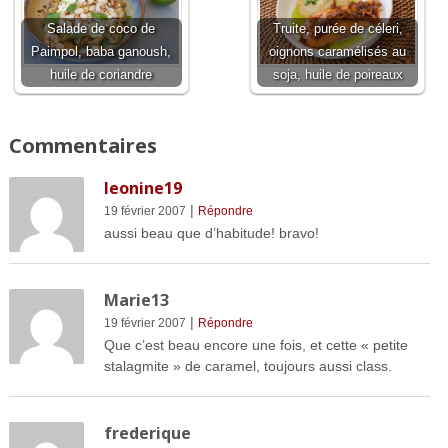
Salade de coco de
Truite, purée de céleri,
Paimpol, baba ganoush,
oignons caramélisés au
huile de coriandre
soja, huile de poireaux
Commentaires
leonine19
|
19 février 2007
Répondre
aussi beau que d’habitude! bravo!
Marie13
|
19 février 2007
Répondre
Que c’est beau encore une fois, et cette « petite
stalagmite » de caramel, toujours aussi class.
frederique