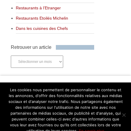
Restaurants à l’Etranger
Restaurants Etoilés Michelin
Dans les cuisines des Chefs
Retrouver un article
Retrouver
un
article
Newsletter
Les cookies nous permettent de personnaliser le contenu et
les annonces, d'offrir des fonctionnalités relatives aux médias
sociaux et d'analyser notre trafic. Nous partageons également
des informations sur l'utilisation de notre site avec nos
partenaires de médias sociaux, de publicité et d'analyse, qui
Abonnez-vous
peuvent combiner celles-ci avec d'autres informations que
Facebook
Twitter
Instagram
Pinterest
vous leur avez fournies ou qu'ils ont collectées lors de votre
utilisation de leurs services.
En savoir plus