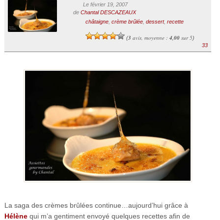
Le février 19, 2007
de
Chantal DESCAZEAUX
châtaigne
,
crème brûlée
,
dessert
,
recette
3
avis, moyenne :
4,00
sur 5
(
)
33
La saga des crèmes brûlées continue…aujourd’hui grâce à
Hélène
qui m’a gentiment envoyé quelques recettes afin de