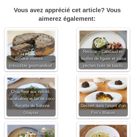
Vous avez apprécié cet article? Vous
aimerez également:
Recette – Cabillaud en
Brookie inversé…
feuilles de figuier et salsa
Irrésistible gourmandise!
pêches huile de basilic
Chou-fleur aux épices,
cacahuètes et lait de coco
– Recette de Sabrina
Dessert dans l’esprit d’un
Ghayour
Pim’s Maison