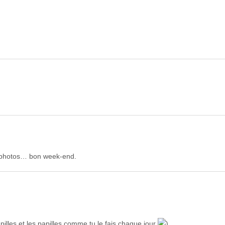
s photos… bon week-end.
pilles et les papilles comme tu le fais chaque jour
)