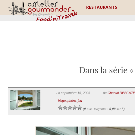
RESTAURANTS
Dans la série 
Le septembre 16, 2006
de
Chantal DESCAZ
blogosphère
,
jeu
0
avis, moyenne :
0,00
sur 5
(
)