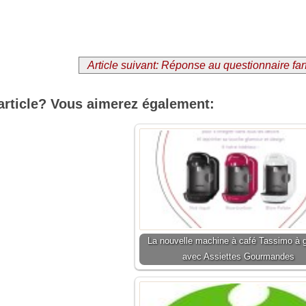
Article suivant: Réponse au questionnaire farf
article? Vous aimerez également:
La nouvelle machine à café Tassimo à 
avec Assiettes Gourmandes