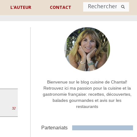
L’AUTEUR
CONTACT
Nom
*
rénom
Nom
Adresse de contact
*
Bienvenue sur le blog cuisine de Chantal!
Retrouvez ici ma passion pour la cuisine et la
gastronomie française: recettes, découvertes,
Commentaire ou message
*
balades gourmandes et avis sur les
restaurants
32
Partenariats