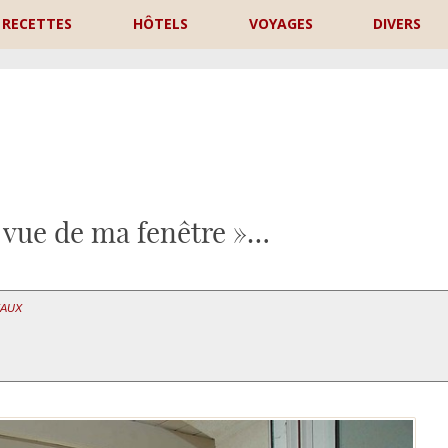
RECETTES
HÔTELS
VOYAGES
DIVERS
P
« vue de ma fenêtre »…
EAUX