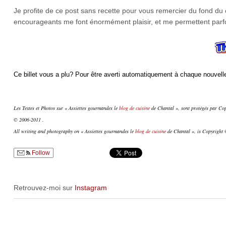
Je profite de ce post sans recette pour vous remercier du fond du
encourageants me font énormément plaisir, et me permettent parfo
Ce billet vous a plu? Pour être averti automatiquement à chaque nouvelle
Les Textes et Photos sur « Assiettes gourmandes le
blog de cuisine
de Chantal », sont protégés par Copy
© 2006-2011 .
All writing and photography on « Assiettes gourmandes le
blog de cuisine
de Chantal », is Copyright ©
Follow
Retrouvez-moi sur
Instagram