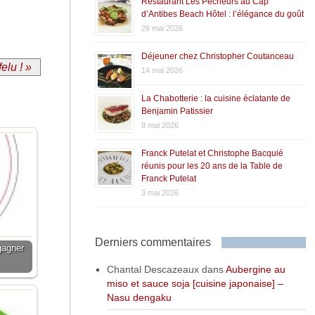
Restaurant Les Pêcheurs au Cap
d’Antibes Beach Hôtel : l’élégance du goût
26 mai 2026
Déjeuner chez Christopher Coutanceau
elu ! »
14 mai 2026
La Chabotterie : la cuisine éclatante de
Benjamin Patissier
8 mai 2026
Franck Putelat et Christophe Bacquié
réunis pour les 20 ans de la Table de
Franck Putelat
3 mai 2026
Derniers commentaires
gagner
Chantal Descazeaux
dans
Aubergine au
miso et sauce soja [cuisine japonaise] –
Nasu dengaku