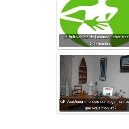
Le fruit vedette de Lavande…chez Assi
Gourmandes
KiKiVeutJouer à fenêtre sur blog? mais o
que vous bloguez?