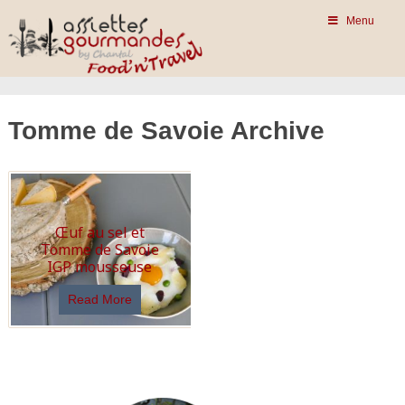
Menu
Tomme de Savoie Archive
Œuf au sel et
Tomme de Savoie
IGP mousseuse
Read More