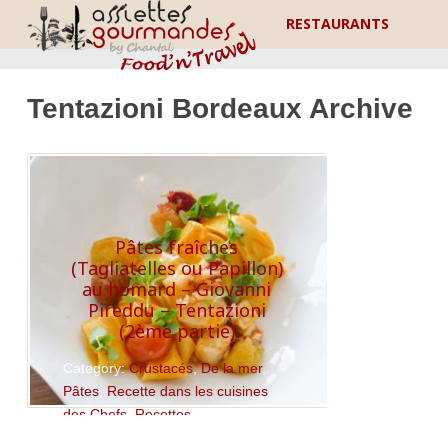
RESTAURANTS
Tentazioni Bordeaux Archive
Pâtes fraîches
(Tagliatelles ou Papillon)
au homard – Giovanni
Pireddu – Tentazioni
(2ème partie)
Category:
Crustacés
,
De la mer
,
Pâtes
,
Recette dans les cuisines
des Chefs
,
Recettes
Read More