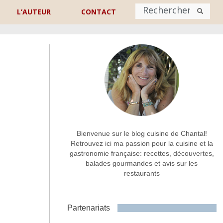
L’AUTEUR
CONTACT
Nom
*
rénom
Nom
Adresse de contact
*
Bienvenue sur le blog cuisine de Chantal!
Retrouvez ici ma passion pour la cuisine et la
gastronomie française: recettes, découvertes,
Commentaire ou message
*
balades gourmandes et avis sur les
restaurants
Partenariats