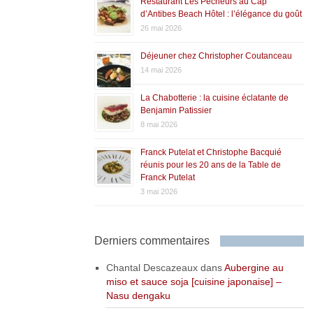
Restaurant Les Pêcheurs au Cap
d’Antibes Beach Hôtel : l’élégance du goût
26 mai 2026
Déjeuner chez Christopher Coutanceau
14 mai 2026
La Chabotterie : la cuisine éclatante de
Benjamin Patissier
8 mai 2026
Franck Putelat et Christophe Bacquié
réunis pour les 20 ans de la Table de
Franck Putelat
3 mai 2026
Derniers commentaires
Chantal Descazeaux
dans
Aubergine au
miso et sauce soja [cuisine japonaise] –
Nasu dengaku