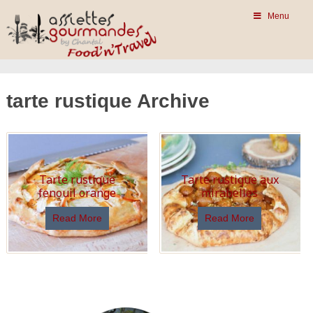
Menu
tarte rustique Archive
Tarte rustique
Tarte rustique aux
fenouil orange
mirabelles
Read More
Read More