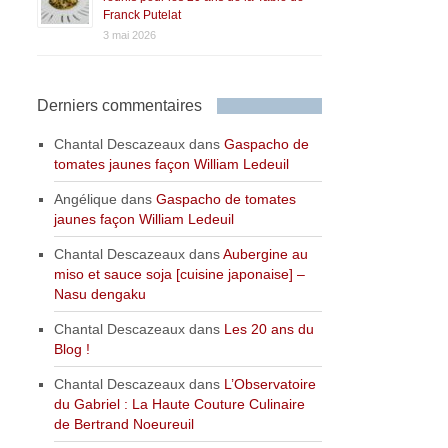
Franck Putelat
3 mai 2026
Derniers commentaires
Chantal Descazeaux
dans
Gaspacho de
tomates jaunes façon William Ledeuil
Angélique
dans
Gaspacho de tomates
jaunes façon William Ledeuil
Chantal Descazeaux
dans
Aubergine au
miso et sauce soja [cuisine japonaise] –
Nasu dengaku
Chantal Descazeaux
dans
Les 20 ans du
Blog !
Chantal Descazeaux
dans
L’Observatoire
du Gabriel : La Haute Couture Culinaire
de Bertrand Noeureuil