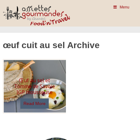
Menu
œuf cuit au sel Archive
Œuf au sel et
Tomme de Savoie
IGP mousseuse
Read More