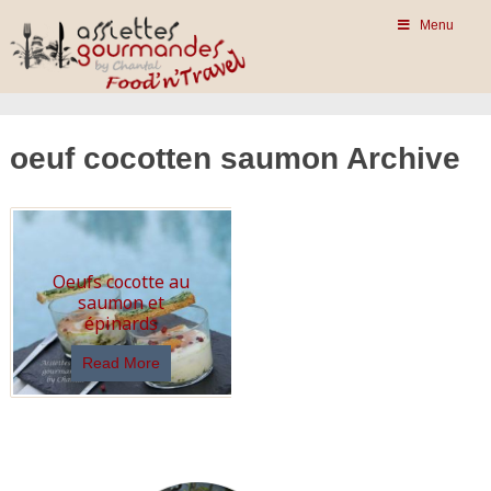
Menu
oeuf cocotten saumon Archive
Oeufs cocotte au
saumon et
épinards
Read More