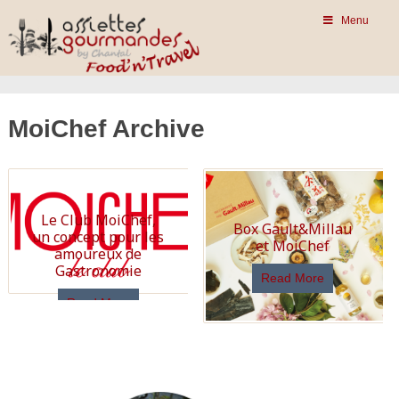
Menu
MoiChef Archive
Le Club MoiChef,
Box Gault&Millau
un concept pour les
et MoiChef
amoureux de
Gastronomie
Read More
Read More