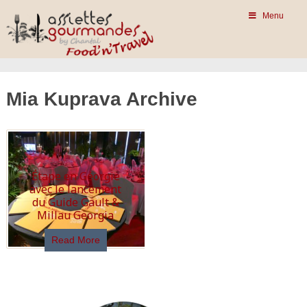
Menu
Mia Kuprava Archive
Étape en Géorgie
avec le lancement
du Guide Gault &
Millau Georgia
Read More