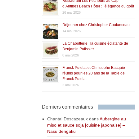
Restaurant Les Pêcheurs au Cap
d’Antibes Beach Hôtel : l’élégance du goût
26 mai 2026
Déjeuner chez Christopher Coutanceau
14 mai 2026
La Chabotterie : la cuisine éclatante de
Benjamin Patissier
8 mai 2026
Franck Putelat et Christophe Bacquié
réunis pour les 20 ans de la Table de
Franck Putelat
3 mai 2026
Derniers commentaires
Chantal Descazeaux
dans
Aubergine au
miso et sauce soja [cuisine japonaise] –
Nasu dengaku