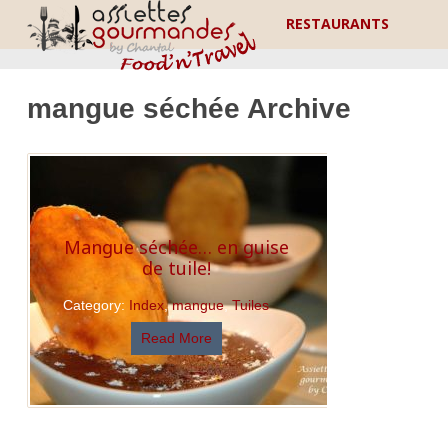
RESTAURANTS
mangue séchée Archive
Mangue séchée… en guise
de tuile!
Category:
Index
,
mangue
,
Tuiles
Read More