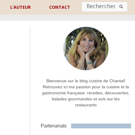
L’AUTEUR
CONTACT
Nom
*
rénom
Nom
Adresse de contact
*
Bienvenue sur le blog cuisine de Chantal!
Retrouvez ici ma passion pour la cuisine et la
gastronomie française: recettes, découvertes,
Commentaire ou message
*
balades gourmandes et avis sur les
restaurants
Partenariats