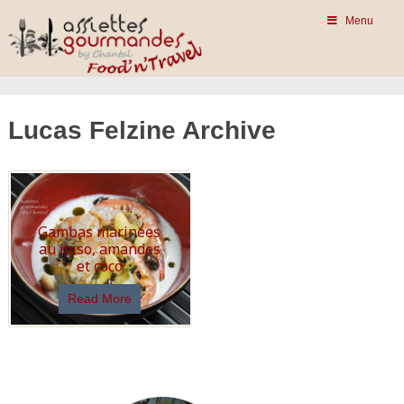
Menu
Lucas Felzine Archive
Gambas marinées
au miso, amandes
et coco
Read More