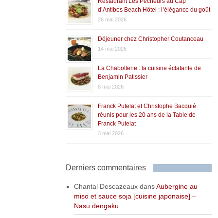
Restaurant Les Pêcheurs au Cap
d’Antibes Beach Hôtel : l’élégance du goût
26 mai 2026
Déjeuner chez Christopher Coutanceau
14 mai 2026
La Chabotterie : la cuisine éclatante de
Benjamin Patissier
8 mai 2026
Franck Putelat et Christophe Bacquié
réunis pour les 20 ans de la Table de
Franck Putelat
3 mai 2026
Derniers commentaires
Chantal Descazeaux
dans
Aubergine au
miso et sauce soja [cuisine japonaise] –
Nasu dengaku