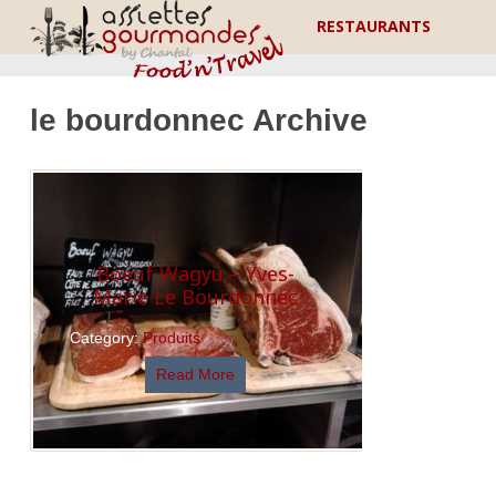
RESTAURANTS
le bourdonnec Archive
Boeuf Wagyu – Yves-
Marie Le Bourdonnec
Category:
Produits
Read More