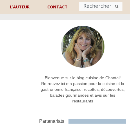
L’AUTEUR
CONTACT
Nom
*
rénom
Nom
Adresse de contact
*
Bienvenue sur le blog cuisine de Chantal!
Retrouvez ici ma passion pour la cuisine et la
gastronomie française: recettes, découvertes,
Commentaire ou message
*
balades gourmandes et avis sur les
restaurants
Partenariats