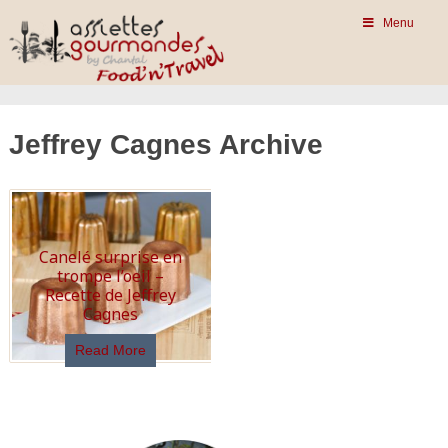
Menu
Jeffrey Cagnes Archive
Canelé surprise en
trompe l’oeil –
Recette de Jeffrey
Cagnes
Read More