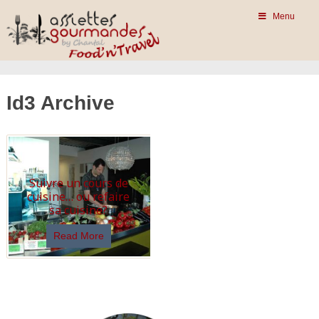
Menu
Id3 Archive
Suivre un cours de
cuisine… ou refaire
sa cuisine?
Read More