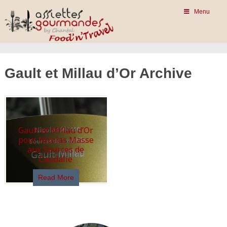
Menu
Gault et Millau d’Or Archive
Gault et Millau d’Or
pour Nicolas Masse
aux Sources de
Caudalie
Read More