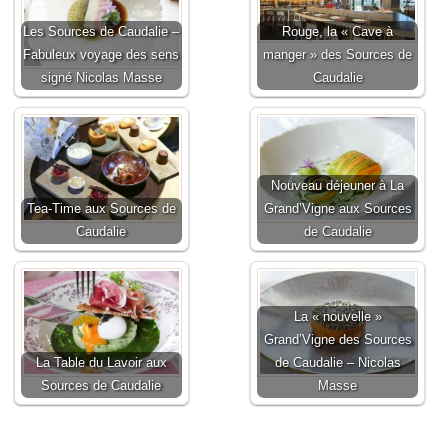
Les Sources de Caudalie –
Rouge, la « Cave à
Fabuleux voyage des sens
manger » des Sources de
signé Nicolas Masse
Caudalie
Nouveau déjeuner à La
Tea-Time aux Sources de
Grand’Vigne aux Sources
Caudalie
de Caudalie
La « nouvelle »
Grand’Vigne des Sources
La Table du Lavoir aux
de Caudalie – Nicolas
Sources de Caudalie
Masse