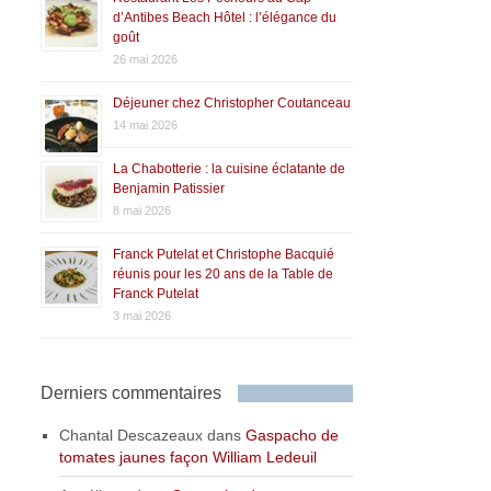
d’Antibes Beach Hôtel : l’élégance du
goût
26 mai 2026
Déjeuner chez Christopher Coutanceau
14 mai 2026
La Chabotterie : la cuisine éclatante de
Benjamin Patissier
8 mai 2026
Franck Putelat et Christophe Bacquié
réunis pour les 20 ans de la Table de
Franck Putelat
3 mai 2026
Derniers commentaires
Chantal Descazeaux
dans
Gaspacho de
tomates jaunes façon William Ledeuil