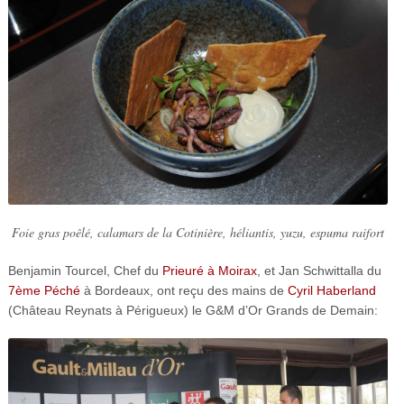
Foie gras poêlé, calamars de la Cotinière, héliantis, yuzu, espuma raifort
Benjamin Tourcel, Chef du
Prieuré à Moirax
, et Jan Schwittalla du
7ème Péché
à Bordeaux, ont reçu des mains de
Cyril Haberland
(Château Reynats à Périgueux) le G&M d’Or Grands de Demain: