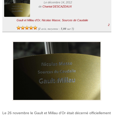
Le décembre 14, 2012
de
Chantal DESCAZEAUX
Gault et Millau d'Or
,
Nicolas Masse
,
Sources de Caudalie
2
1
avis, moyenne :
5,00
sur 5
(
)
Le 26 novembre le Gault et Millau d’Or était décerné officiellement