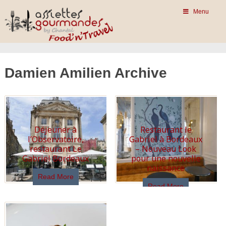
Menu
Damien Amilien Archive
Déjeuner à
Restaurant le
l’Observatoire,
Gabriel à Bordeaux
restaurant Le
– Nouveau Look
Gabriel Bordeaux
pour une nouvelle
naissance
Read More
Read More