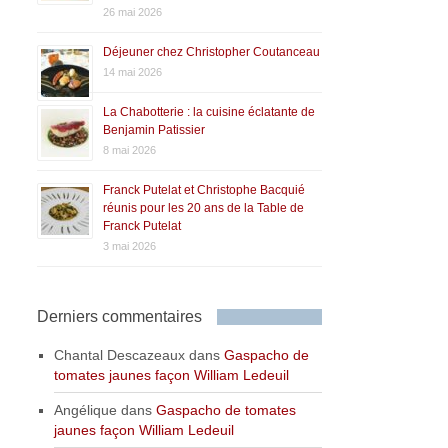
26 mai 2026
Déjeuner chez Christopher Coutanceau
14 mai 2026
La Chabotterie : la cuisine éclatante de
Benjamin Patissier
8 mai 2026
Franck Putelat et Christophe Bacquié
réunis pour les 20 ans de la Table de
Franck Putelat
3 mai 2026
Derniers commentaires
Chantal Descazeaux
dans
Gaspacho de
tomates jaunes façon William Ledeuil
Angélique
dans
Gaspacho de tomates
jaunes façon William Ledeuil