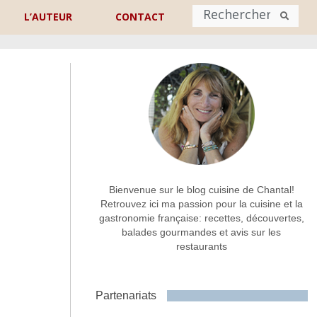
L’AUTEUR
CONTACT
Nom
*
rénom
Nom
Adresse de contact
*
Bienvenue sur le blog cuisine de Chantal!
Retrouvez ici ma passion pour la cuisine et la
gastronomie française: recettes, découvertes,
Commentaire ou message
*
balades gourmandes et avis sur les
restaurants
Partenariats