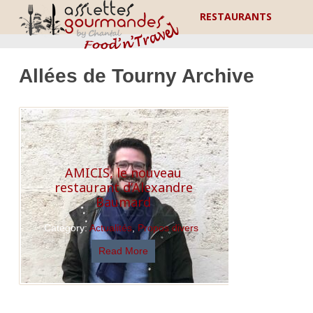
RESTAURANTS
Allées de Tourny Archive
AMICIS, le nouveau
restaurant d’Alexandre
Baumard
Category:
Actualités
,
Propos divers
Read More