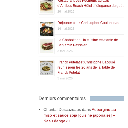
Restaurant Les Pêcheurs au Cap
d’Antibes Beach Hôtel : l’élégance du goût
26 mai 2026
Déjeuner chez Christopher Coutanceau
14 mai 2026
La Chabotterie : la cuisine éclatante de
Benjamin Patissier
8 mai 2026
Franck Putelat et Christophe Bacquié
réunis pour les 20 ans de la Table de
Franck Putelat
3 mai 2026
Derniers commentaires
Chantal Descazeaux
dans
Aubergine au
miso et sauce soja [cuisine japonaise] –
Nasu dengaku