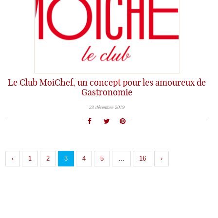
Le Club MoiChef, un concept pour les amoureux de
Gastronomie
23 décembre 2019
‹
1
2
3
4
5
…
16
›