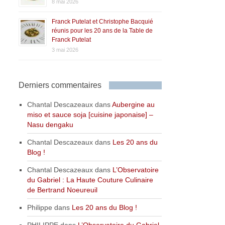
8 mai 2026
Franck Putelat et Christophe Bacquié
réunis pour les 20 ans de la Table de
Franck Putelat
3 mai 2026
Derniers commentaires
Chantal Descazeaux
dans
Aubergine au
miso et sauce soja [cuisine japonaise] –
Nasu dengaku
Chantal Descazeaux
dans
Les 20 ans du
Blog !
Chantal Descazeaux
dans
L’Observatoire
du Gabriel : La Haute Couture Culinaire
de Bertrand Noeureuil
Philippe
dans
Les 20 ans du Blog !
PHILIPPE
dans
L’Observatoire du Gabriel