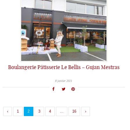
Boulangerie Pâtisserie Le Bellis – Gujan Mestras
8 janvier 2021
‹
1
2
3
4
…
16
›