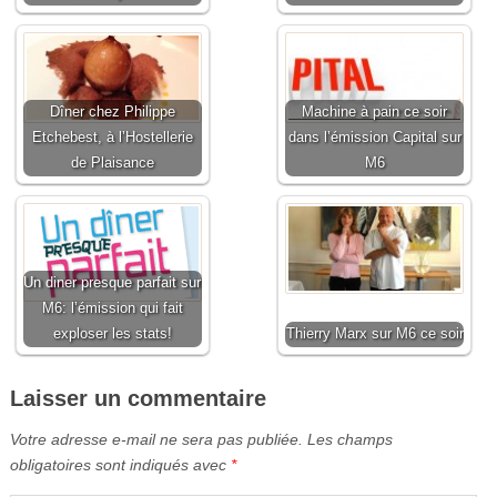
Dîner chez Philippe
Machine à pain ce soir
Etchebest, à l’Hostellerie
dans l’émission Capital sur
de Plaisance
M6
Un diner presque parfait sur
M6: l’émission qui fait
exploser les stats!
Thierry Marx sur M6 ce soir
Laisser un commentaire
Votre adresse e-mail ne sera pas publiée.
Les champs
obligatoires sont indiqués avec
*