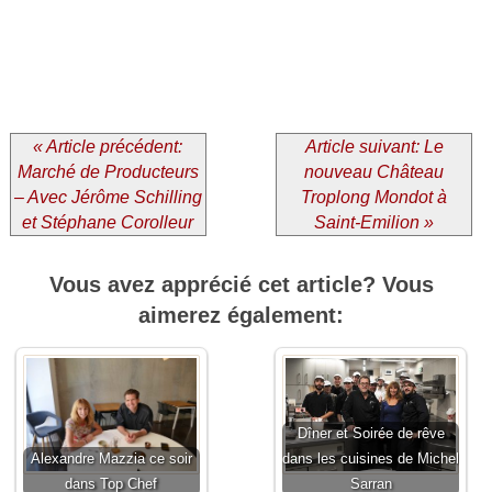
« Article précédent:
Article suivant: Le
Marché de Producteurs
nouveau Château
– Avec Jérôme Schilling
Troplong Mondot à
et Stéphane Corolleur
Saint-Emilion »
Vous avez apprécié cet article? Vous
aimerez également:
Dîner et Soirée de rêve
Alexandre Mazzia ce soir
dans les cuisines de Michel
dans Top Chef
Sarran