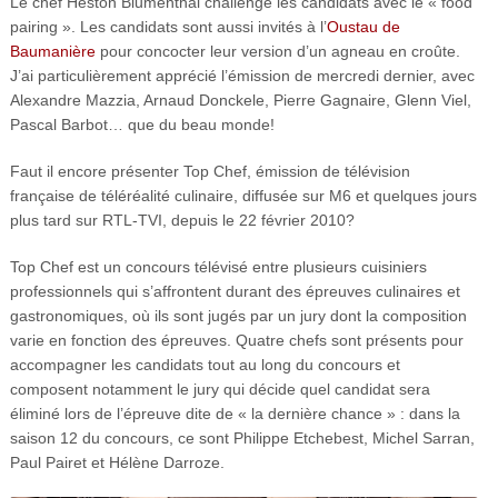
Le chef Heston Blumenthal challenge les candidats avec le « food
pairing ». Les candidats sont aussi invités à l’
Oustau de
Baumanière
pour concocter leur version d’un agneau en croûte.
J’ai particulièrement apprécié l’émission de mercredi dernier, avec
Alexandre Mazzia, Arnaud Donckele, Pierre Gagnaire, Glenn Viel,
Pascal Barbot… que du beau monde!
Faut il encore présenter Top Chef, émission de télévision
française de téléréalité culinaire, diffusée sur M6 et quelques jours
plus tard sur RTL-TVI, depuis le 22 février 2010?
Top Chef est un concours télévisé entre plusieurs cuisiniers
professionnels qui s’affrontent durant des épreuves culinaires et
gastronomiques, où ils sont jugés par un jury dont la composition
varie en fonction des épreuves. Quatre chefs sont présents pour
accompagner les candidats tout au long du concours et
composent notamment le jury qui décide quel candidat sera
éliminé lors de l’épreuve dite de « la dernière chance » : dans la
saison 12 du concours, ce sont Philippe Etchebest, Michel Sarran,
Paul Pairet et Hélène Darroze.