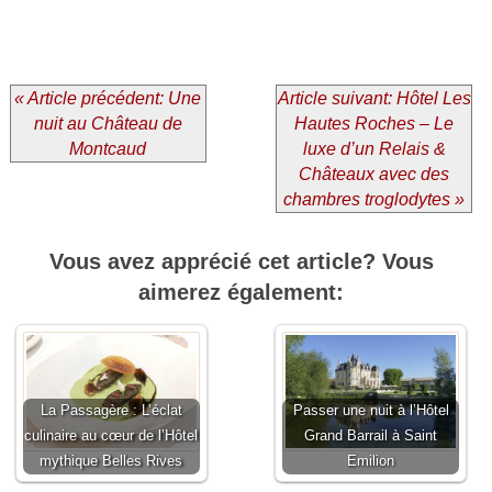
« Article précédent: Une
Article suivant: Hôtel Les
nuit au Château de
Hautes Roches – Le
Montcaud
luxe d’un Relais &
Châteaux avec des
chambres troglodytes »
Vous avez apprécié cet article? Vous
aimerez également:
La Passagère : L’éclat
Passer une nuit à l’Hôtel
culinaire au cœur de l’Hôtel
Grand Barrail à Saint
mythique Belles Rives
Emilion