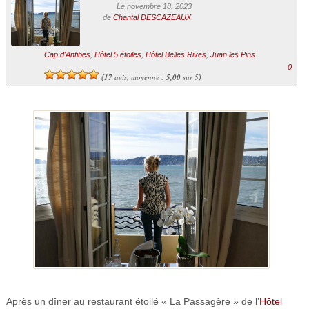
Le novembre 18, 2023
de
Chantal DESCAZEAUX
Cap d'Antibes
,
Hôtel 5 étoiles
,
Hôtel Belles Rives
,
Juan les Pins
0
17
avis, moyenne :
5,00
sur 5
(
)
Après un dîner au restaurant étoilé « La Passagère » de l’
Hôtel