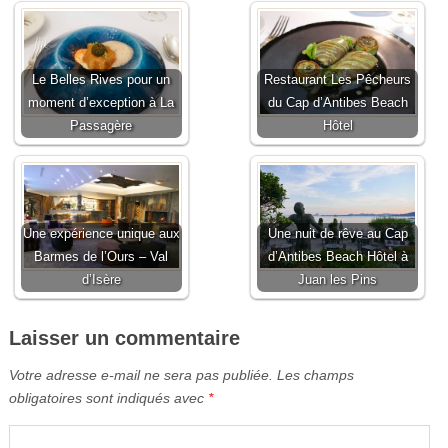
Le Belles Rives pour un
Restaurant Les Pêcheurs
moment d’exception à La
du Cap d’Antibes Beach
Passagère
Hôtel
Une expérience unique aux
Une nuit de rêve au Cap
Barmes de l’Ours – Val
d’Antibes Beach Hôtel à
d’Isère
Juan les Pins
Laisser un commentaire
Votre adresse e-mail ne sera pas publiée.
Les champs
obligatoires sont indiqués avec
*