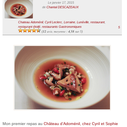
Le janvier 17, 2015
de
Chantal DESCAZEAUX
Chateau Adoménil
,
Cyril Leclerc
,
Lorraine
,
Lunéville
,
restaurant
,
restaurant étoilé
,
restaurants Gastronomiques
5
12
avis, moyenne :
4,58
sur 5
(
)
Mon premier repas au
Château d’Adoménil, chez Cyril et Sophie