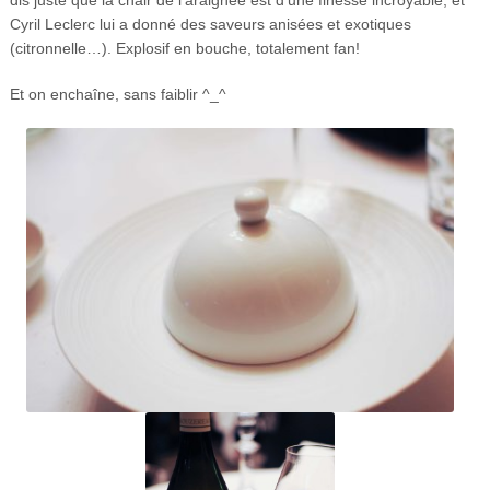
dis juste que la chair de l’araignée est d’une finesse incroyable, et
Cyril Leclerc lui a donné des saveurs anisées et exotiques
(citronnelle…). Explosif en bouche, totalement fan!
Et on enchaîne, sans faiblir ^_^