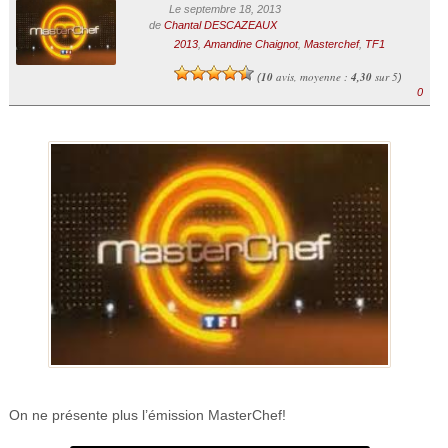
Le septembre 18, 2013
de
Chantal DESCAZEAUX
2013
,
Amandine Chaignot
,
Masterchef
,
TF1
10
avis, moyenne :
4,30
sur 5
(
)
0
On ne présente plus l’émission MasterChef!