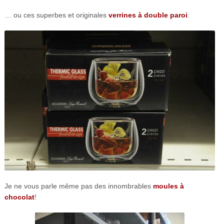
… ou ces superbes et originales
verrines à double paroi
:
Je ne vous parle même pas des innombrables
moules à
chocolat
!