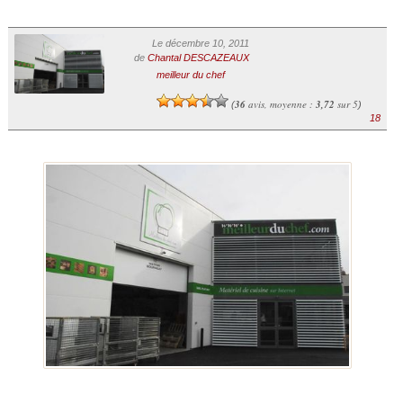
Le décembre 10, 2011
de
Chantal DESCAZEAUX
meilleur du chef
36
avis, moyenne :
3,72
sur 5
(
)
18