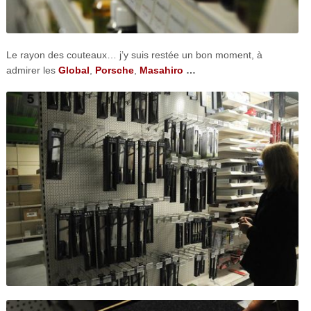
Le rayon des couteaux… j’y suis restée un bon moment, à
admirer les
Global
,
Porsche
,
Masahiro
…