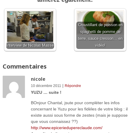
Croustillant de poisson en
spaghetti de pomme de
terre, sauce cresson… en
Interview de Nicolas Masse
vidéo!
Commentaires
nicole
|
10 décembre 2011
Répondre
YUZU … suite !
BOnjour Chantal, jsute pour compléter les infos
concernant le Yuzu pour les fidèles de votre blog : il
existe aussi sous forme de zestes (mais je suppose
que vous connaissez ??)
http://www.epiceriedupereclaude.com/