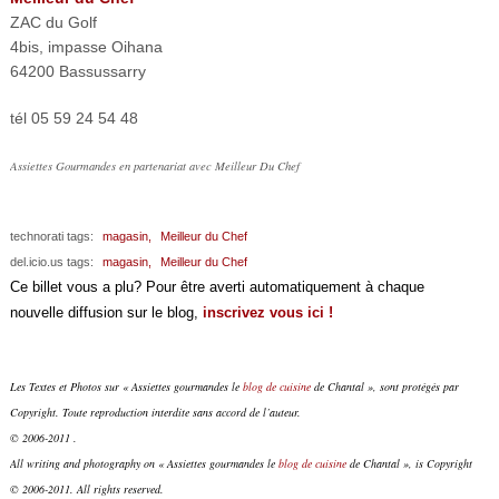
ZAC du Golf
4bis, impasse Oihana
64200 Bassussarry
tél 05 59 24 54 48
Assiettes Gourmandes en partenariat avec Meilleur Du Chef
technorati tags:
magasin,
Meilleur du Chef
del.icio.us tags:
magasin,
Meilleur du Chef
Ce billet vous a plu? Pour être averti automatiquement à chaque
nouvelle diffusion sur le blog,
inscrivez vous ici !
Les Textes et Photos sur « Assiettes gourmandes le
blog de cuisine
de Chantal », sont protégés par
Copyright. Toute reproduction interdite sans accord de l’auteur.
© 2006-2011 .
All writing and photography on « Assiettes gourmandes le
blog de cuisine
de Chantal », is Copyright
© 2006-2011. All rights reserved.