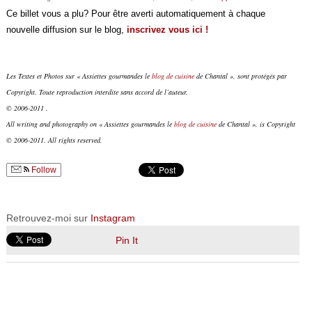
Ce billet vous a plu? Pour être averti automatiquement à chaque
nouvelle diffusion sur le blog,
inscrivez vous ici !
Les Textes et Photos sur « Assiettes gourmandes le
blog de cuisine
de Chantal », sont protégés par
Copyright. Toute reproduction interdite sans accord de l’auteur.
© 2006-2011 .
All writing and photography on « Assiettes gourmandes le
blog de cuisine
de Chantal », is Copyright
© 2006-2011. All rights reserved.
Follow
Retrouvez-moi sur
Instagram
Pin It