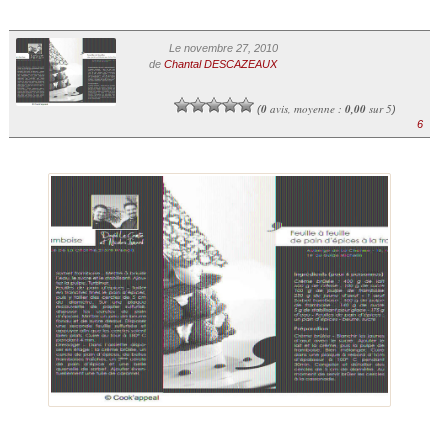
Le novembre 27, 2010
de
Chantal DESCAZEAUX
0
avis, moyenne :
0,00
sur 5
(
)
6