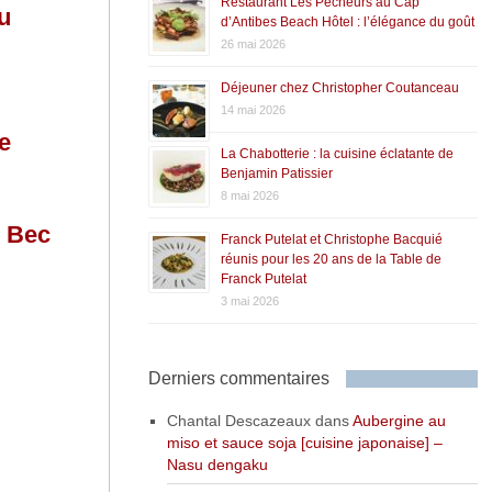
Restaurant Les Pêcheurs au Cap
eu
d’Antibes Beach Hôtel : l’élégance du goût
26 mai 2026
Déjeuner chez Christopher Coutanceau
14 mai 2026
e
La Chabotterie : la cuisine éclatante de
Benjamin Patissier
8 mai 2026
e Bec
Franck Putelat et Christophe Bacquié
réunis pour les 20 ans de la Table de
Franck Putelat
3 mai 2026
Derniers commentaires
Chantal Descazeaux
dans
Aubergine au
miso et sauce soja [cuisine japonaise] –
Nasu dengaku