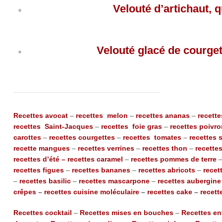
Velouté d’artichaut, 
Velouté glacé de courget
Recettes avocat
–
recettes melon
–
recettes ananas
–
recett
recettes Saint-Jacques
–
recettes foie gras
–
recettes poivr
carottes
–
recettes courgettes
–
recettes tomates
–
recettes 
recette mangues
–
recettes verrines
–
recettes thon
–
recette
recettes d’été
– recettes caramel
–
recettes pommes de terre
recettes figues
–
recettes bananes
–
recettes abricots
–
recet
–
recettes basilic
–
recettes mascarpone
–
recettes aubergine
crêpes
–
recettes cuisine moléculaire
–
recettes cake
–
recett
Recettes cocktail
–
Recettes mises en bouches
–
Recettes en