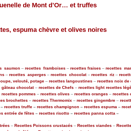
quenelle de Mont d’Or… et truffes
tes, espuma chèvre et olives noires
es saumon
–
recettes framboises
–
recettes fraises
–
recettes ma
ons
–
recettes asperges
–
recettes chocolat
–
recettes riz
–
recet
soupe, velouté, potage
–
recettes langoustines
–
recettes noix de
s gâteau chocolat
–
recettes de Chefs
–
recettes light recettes lég
–
recettes pommes
–
recettes olives
–
recettes oranges
–
recettes 
tes brochettes
–
recettes Thermomix
–
recettes gingembre
–
recet
–
recettes truffe
–
recettes champignon
–
recettes espuma
–
rece
es entrée de fêtes
–
recettes risotto
–
recettes panna cotta
–
trées
–
Recettes Poissons crustacés
–
Recettes viandes
–
Recett