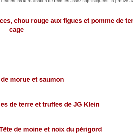
 néanmoins la réalisation de recettes assez sophistiquées: la preuve a
ices, chou rouge aux figues et pomme de te
cage
 de morue et saumon
 de terre et truffes de JG Klein
ête de moine et noix du périgord