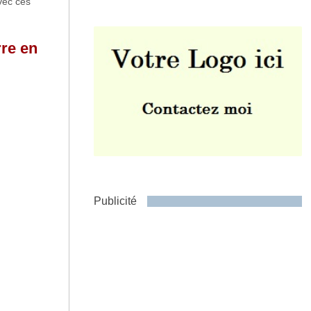
vec ces
rre en
Envoyer
Publicité