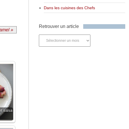
Dans les cuisines des Chefs
Retrouver un article
ramel »
Retrouver
un
article
et salsa