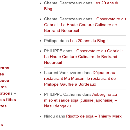
Chantal Descazeaux
dans
Les 20 ans du
Blog !
Chantal Descazeaux
dans
L’Observatoire du
Gabriel : La Haute Couture Culinaire de
Bertrand Noeureuil
Philippe
dans
Les 20 ans du Blog !
PHILIPPE
dans
L’Observatoire du Gabriel :
La Haute Couture Culinaire de Bertrand
Noeureuil
rrons
–
Laurent Vanzeveren
dans
Déjeuner au
tes
restaurant Ma Maison, le restaurant de
 coco
–
Philippe Gauffre à Bordeaux
ères
–
citron
s –
PHILIPPE Catherine
dans
Aubergine au
tes fêtes
miso et sauce soja [cuisine japonaise] –
Nasu dengaku
ttes
Ninou
dans
Risotto de soja – Thierry Marx
es