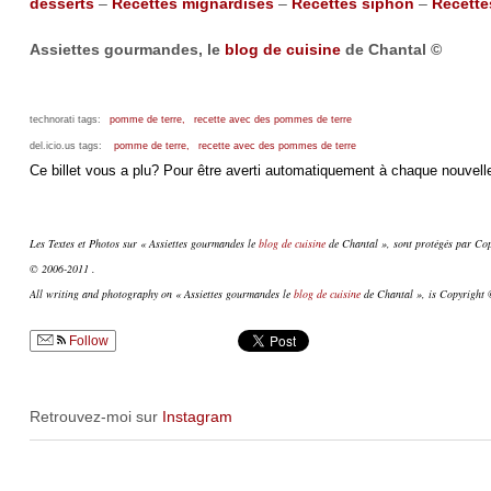
desserts
–
Recettes mignardises
–
Recettes siphon
–
Recette
Assiettes gourmandes, le
blog de cuisine
de Chantal ©
technorati tags:
pomme de terre,
recette avec des pommes de terre
del.icio.us tags:
pomme de terre,
recette avec des pommes de terre
Ce billet vous a plu? Pour être averti automatiquement à chaque nouvelle
Les Textes et Photos sur « Assiettes gourmandes le
blog de cuisine
de Chantal », sont protégés par Copy
© 2006-2011 .
All writing and photography on « Assiettes gourmandes le
blog de cuisine
de Chantal », is Copyright ©
Follow
Retrouvez-moi sur
Instagram