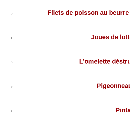
Filets de poisson au beurr
Joues de lott
L’omelette déstr
Pigeonneau
Pint