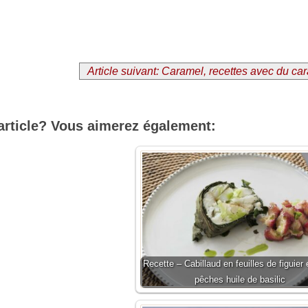
Article suivant: Caramel, recettes avec du ca
article? Vous aimerez également:
Recette – Cabillaud en feuilles de figuier 
pêches huile de basilic