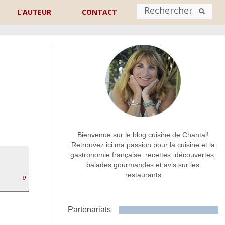
L’AUTEUR
CONTACT
Nom
*
rénom
Nom
Adresse de contact
*
Bienvenue sur le blog cuisine de Chantal!
Retrouvez ici ma passion pour la cuisine et la
gastronomie française: recettes, découvertes,
Commentaire ou message
*
balades gourmandes et avis sur les
restaurants
0
Partenariats