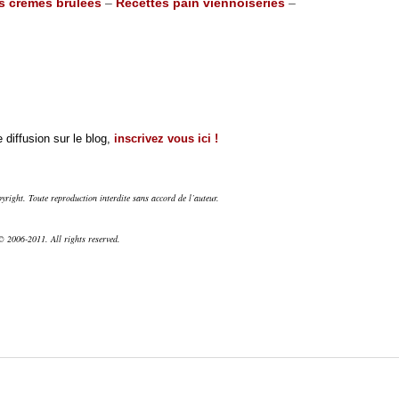
s crèmes brûlées
–
Recettes pain viennoiseries
–
 diffusion sur le blog,
inscrivez vous ici !
right. Toute reproduction interdite sans accord de l’auteur.
 2006-2011. All rights reserved.