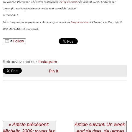
Les Textes et Photos sur « Assiettes gourmandes le
blog de cuisine
de Chantal », sont protégés par
Copyright. Toute reproduction interdite sans accord de l’auteur.
© 2006-2011 .
All writing and photography on « Assiettes gourmandes le
blog de cuisine
de Chantal », is Copyright ©
2006-2011. All rights reserved.
Follow
Retrouvez-moi sur
Instagram
Pin It
« Article précédent:
Article suivant: Un week-
Michelin 2009: toutes les
end de rires, de larmes