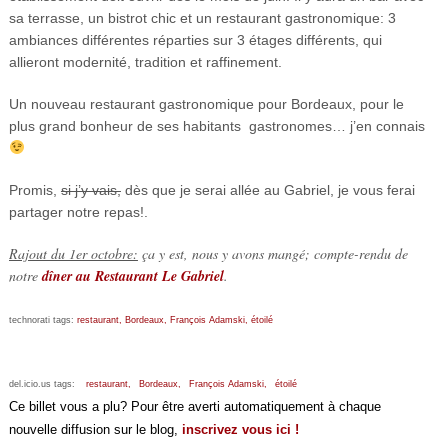
sa terrasse, un bistrot chic et un restaurant gastronomique: 3
ambiances différentes réparties sur 3 étages différents, qui
allieront modernité, tradition et raffinement.
Un nouveau restaurant gastronomique pour Bordeaux, pour le
plus grand bonheur de ses habitants gastronomes… j’en connais
Promis,
si j’y vais,
dès que je serai allée au Gabriel, je vous ferai
partager notre repas!.
Rajout du 1er octobre:
ça y est, nous y avons mangé; compte-rendu de
notre
dîner au Restaurant Le Gabriel
.
technorati tags:
restaurant,
Bordeaux,
François Adamski,
étoilé
del.icio.us tags:
restaurant,
Bordeaux,
François Adamski,
étoilé
Ce billet vous a plu? Pour être averti automatiquement à chaque
nouvelle diffusion sur le blog,
inscrivez vous ici !