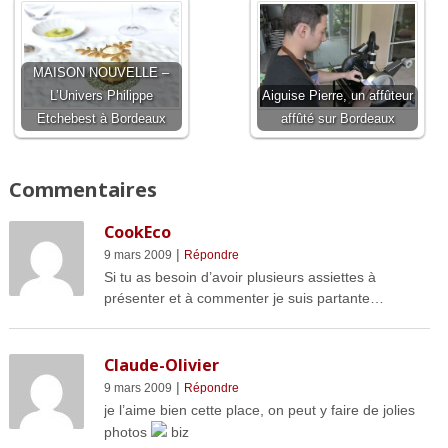
MAISON NOUVELLE –
L’Univers Philippe
Aiguise Pierre, un affûteur
Etchebest à Bordeaux
affûté sur Bordeaux
Commentaires
CookEco
|
9 mars 2009
Répondre
Si tu as besoin d’avoir plusieurs assiettes à
présenter et à commenter je suis partante…
Claude-Olivier
|
9 mars 2009
Répondre
je l’aime bien cette place, on peut y faire de jolies
photos
biz