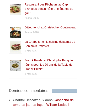
Restaurant Les Pêcheurs au Cap
d’Antibes Beach Hôtel : l’élégance du
goût
26 mai 2026
Déjeuner chez Christopher Coutanceau
14 mai 2026
La Chabotterie : la cuisine éclatante de
Benjamin Patissier
8 mai 2026
Franck Putelat et Christophe Bacquié
réunis pour les 20 ans de la Table de
Franck Putelat
3 mai 2026
Derniers commentaires
Chantal Descazeaux
dans
Gaspacho de
tomates jaunes façon William Ledeuil