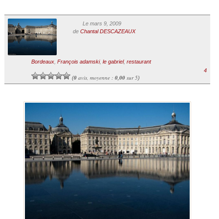
Le mars 9, 2009
de
Chantal DESCAZEAUX
Bordeaux
,
François adamski
,
le gabriel
,
restaurant
4
0
avis, moyenne :
0,00
sur 5
(
)