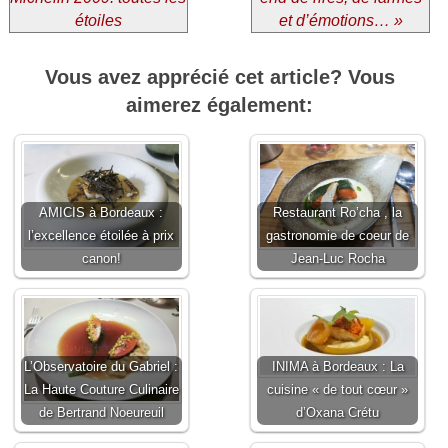
étoiles
et d’émotions… »
Vous avez apprécié cet article? Vous
aimerez également:
AMICIS à Bordeaux :
Restaurant Ro’cha , la
l’excellence étoilée à prix
gastronomie de coeur de
canon!
Jean-Luc Rocha
L’Observatoire du Gabriel :
INIMA à Bordeaux : La
La Haute Couture Culinaire
cuisine « de tout cœur »
de Bertrand Noeureuil
d’Oxana Crétu