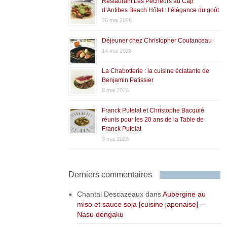
Restaurant Les Pêcheurs au Cap
d’Antibes Beach Hôtel : l’élégance du goût
26 mai 2026
Déjeuner chez Christopher Coutanceau
14 mai 2026
La Chabotterie : la cuisine éclatante de
Benjamin Patissier
8 mai 2026
Franck Putelat et Christophe Bacquié
réunis pour les 20 ans de la Table de
Franck Putelat
3 mai 2026
Derniers commentaires
Chantal Descazeaux
dans
Aubergine au
miso et sauce soja [cuisine japonaise] –
Nasu dengaku