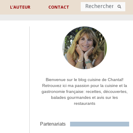
L’AUTEUR
CONTACT
Nom
*
rénom
Nom
Adresse de contact
*
Bienvenue sur le blog cuisine de Chantal!
Retrouvez ici ma passion pour la cuisine et la
gastronomie française: recettes, découvertes,
Commentaire ou message
*
balades gourmandes et avis sur les
restaurants
Partenariats