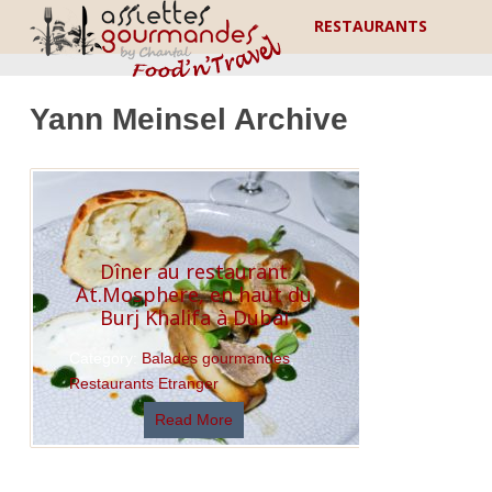
RESTAURANTS
Yann Meinsel Archive
Dîner au restaurant
At.Mosphere, en haut du
Burj Khalifa à Dubaï
Category:
Balades gourmandes
,
Restaurants Etranger
Read More