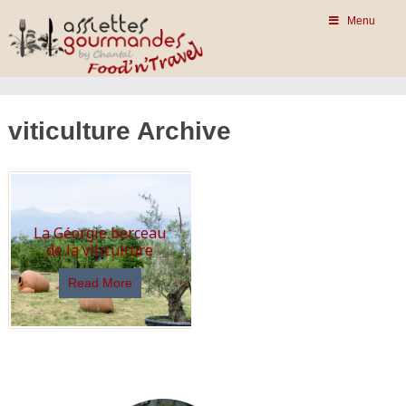
Menu
viticulture Archive
La Géorgie berceau
de la viticulture
Read More