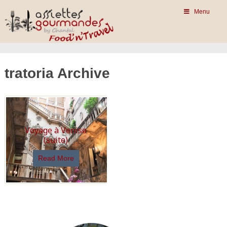
Menu
tratoria Archive
Voyage à Venise
(suite)
Read More