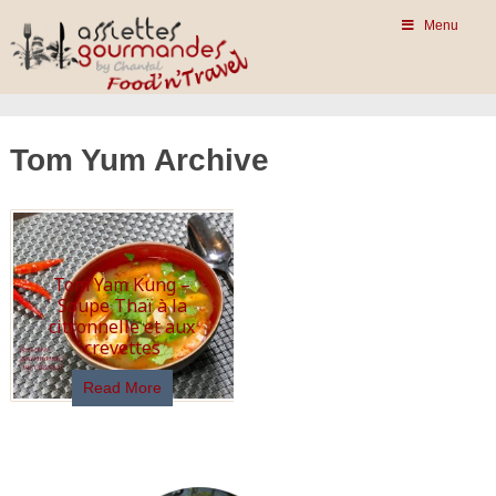
Menu
Tom Yum Archive
Tom Yam Kung –
Soupe Thaï à la
citronnelle et aux
crevettes
Read More