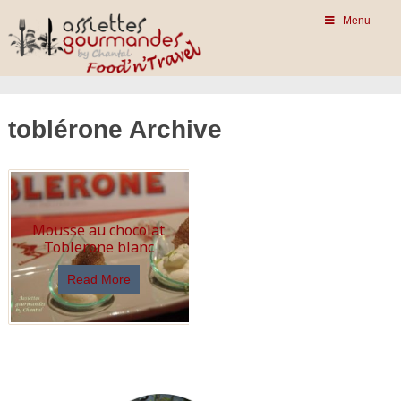
Menu
toblérone Archive
Mousse au chocolat
Toblerone blanc
Read More