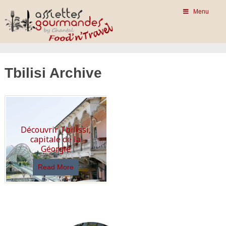
Menu
Tbilisi Archive
Découvrir Tbilissi,
capitale de la
Géorgie
Read More