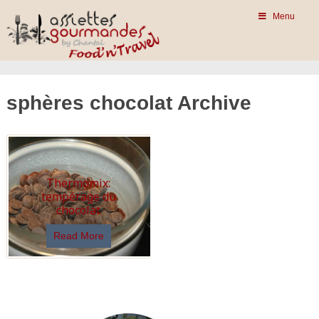
Menu
sphères chocolat Archive
Thermomix:
tempérage du
chocolat
Read More