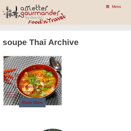
Menu
soupe Thaï Archive
Tom Yam Kung –
Soupe Thaï à la
citronnelle et aux
crevettes
Read More