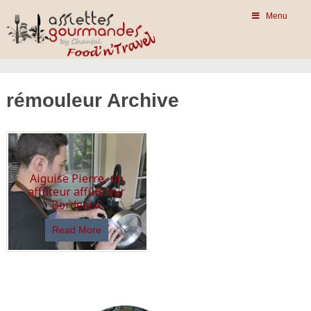
Menu
rémouleur Archive
Aiguise Pierre, un
affûteur affûté sur
Bordeaux
Read More