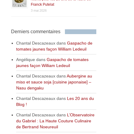
Franck Putelat
3 mai 2026
Derniers commentaires
Chantal Descazeaux
dans
Gaspacho de
tomates jaunes façon William Ledeuil
Angélique
dans
Gaspacho de tomates
jaunes façon William Ledeuil
Chantal Descazeaux
dans
Aubergine au
miso et sauce soja [cuisine japonaise] –
Nasu dengaku
Chantal Descazeaux
dans
Les 20 ans du
Blog !
Chantal Descazeaux
dans
L’Observatoire
du Gabriel : La Haute Couture Culinaire
de Bertrand Noeureuil