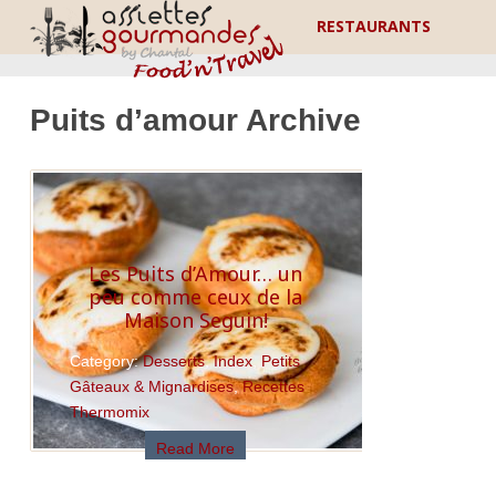
RESTAURANTS
Puits d’amour Archive
Les Puits d’Amour… un
peu comme ceux de la
Maison Seguin!
Category:
Desserts
,
Index
,
Petits
Gâteaux & Mignardises
,
Recettes
Thermomix
Read More