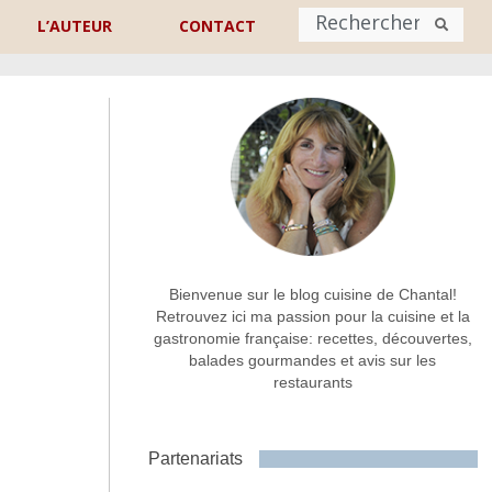
L’AUTEUR
CONTACT
Nom
*
rénom
Nom
Adresse de contact
*
Bienvenue sur le blog cuisine de Chantal!
Retrouvez ici ma passion pour la cuisine et la
gastronomie française: recettes, découvertes,
Commentaire ou message
*
balades gourmandes et avis sur les
restaurants
Partenariats