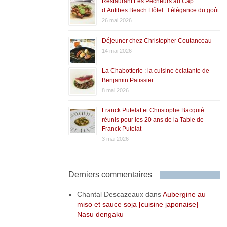
Restaurant Les Pêcheurs au Cap
d’Antibes Beach Hôtel : l’élégance du goût
26 mai 2026
Déjeuner chez Christopher Coutanceau
14 mai 2026
La Chabotterie : la cuisine éclatante de
Benjamin Patissier
8 mai 2026
Franck Putelat et Christophe Bacquié
réunis pour les 20 ans de la Table de
Franck Putelat
3 mai 2026
Derniers commentaires
Chantal Descazeaux
dans
Aubergine au
miso et sauce soja [cuisine japonaise] –
Nasu dengaku