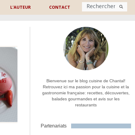
L’AUTEUR
CONTACT
Nom
*
rénom
Nom
Adresse de contact
*
 le
ski
Bienvenue sur le blog cuisine de Chantal!
Retrouvez ici ma passion pour la cuisine et la
gastronomie française: recettes, découvertes,
Commentaire ou message
*
ants
balades gourmandes et avis sur les
restaurants
Partenariats