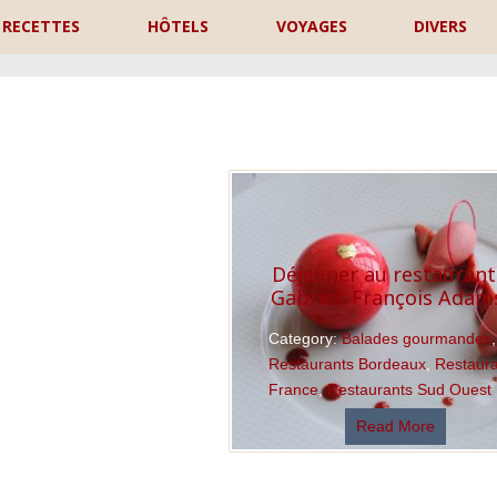
RECETTES
HÔTELS
VOYAGES
DIVERS
P
Déjeuner au restaurant
Gabriel, François Adam
Category:
Balades gourmandes
,
Restaurants Bordeaux
,
Restaur
France
,
Restaurants Sud Ouest
Read More