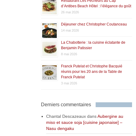
Restaurant Les Pêcheurs au Cap
d’Antibes Beach Hôtel : l’élégance du goût
26 mai 2026
Déjeuner chez Christopher Coutanceau
14 mai 2026
La Chabotterie : la cuisine éclatante de
Benjamin Patissier
8 mai 2026
Franck Putelat et Christophe Bacquié
réunis pour les 20 ans de la Table de
Franck Putelat
3 mai 2026
Derniers commentaires
Chantal Descazeaux
dans
Aubergine au
miso et sauce soja [cuisine japonaise] –
Nasu dengaku