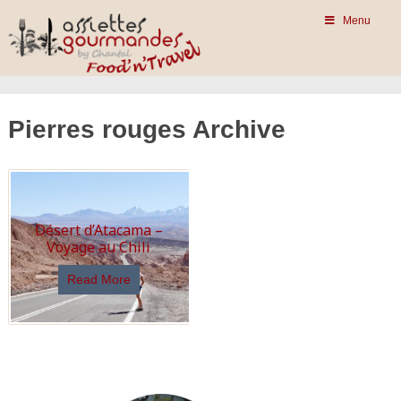
Menu
Pierres rouges Archive
Désert d’Atacama –
Voyage au Chili
Read More