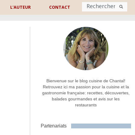
L’AUTEUR
CONTACT
Nom
*
rénom
Nom
Adresse de contact
*
Bienvenue sur le blog cuisine de Chantal!
Retrouvez ici ma passion pour la cuisine et la
gastronomie française: recettes, découvertes,
Commentaire ou message
*
balades gourmandes et avis sur les
restaurants
Partenariats