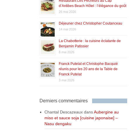
Restaurant Les Pêcheurs au Cap
d’Antibes Beach Hôtel : l’élégance du goût
26 mai 2026
Déjeuner chez Christopher Coutanceau
14 mai 2026
La Chabotterie : la cuisine éclatante de
Benjamin Patissier
8 mai 2026
Franck Putelat et Christophe Bacquié
réunis pour les 20 ans de la Table de
Franck Putelat
3 mai 2026
Derniers commentaires
Chantal Descazeaux
dans
Aubergine au
miso et sauce soja [cuisine japonaise] –
Nasu dengaku