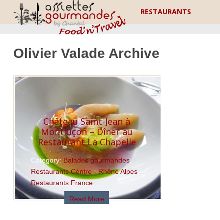
RESTAURANTS
Olivier Valade Archive
Château Saint-Jean à
Montluçon – Dîner au
Restaurant La Chapelle
Category:
Balades gourmandes
,
Restaurants Centre - Rhône Alpes
,
Restaurants France
Read More