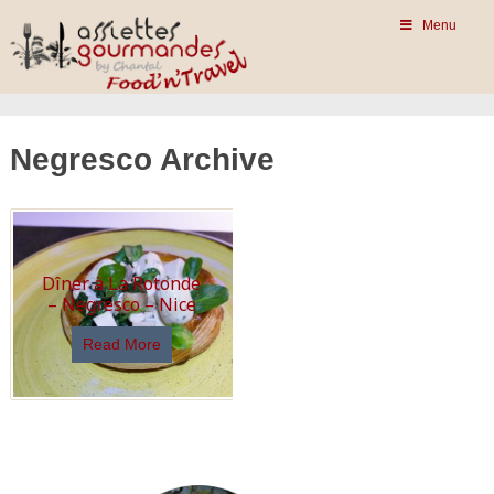
Menu
Negresco Archive
Dîner à La Rotonde
– Negresco – Nice
Read More