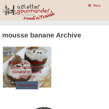
Menu
mousse banane Archive
Mousse au chocolat
tiède, mousse à la
banane et sucre
pétillant
Read More