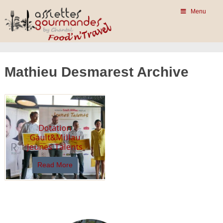
Menu
Mathieu Desmarest Archive
Dotation
Gault&Millau
Jeunes Talents
Read More